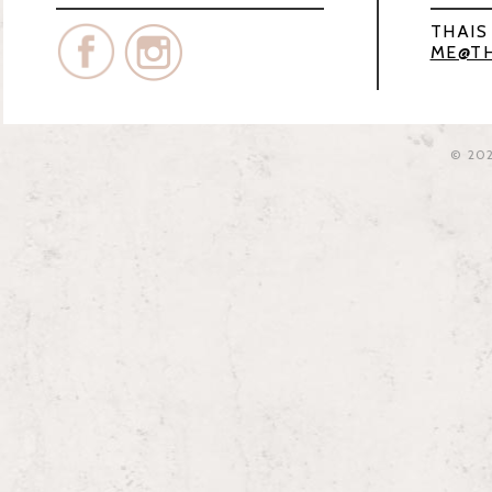
THAIS
ME@TH
© 20