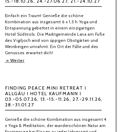
15.-18.10.26, 24.-27.06.27, 21.-24.10.27
Einfach ein Traum! Genieße die schöne
Kombination aus insgesamt 6 x 1,5 h Yoga und
Entspannung gebettet in einem einzigartigen
Hotel Südtirols. Die Marktgemeinde Lana am Fuße
des Vigiljoch wird von üppigen Obstgärten und
Weinbergen umrahmt. Ein Ort der Fülle und des
Genusses erwartet dich!
» Weiter
FINDING PEACE MINI RETREAT I
ALLGÄU I HOTEL KAUFMANN I
03.-05.07.26, 13.-15.-11.26, 27.-29.11.26,
28.-31.01.27
Genieße die schöne Kombination aus insgesamt 4
x Yoga & Meditation, der wunderschönen Natur am
Forggensee bei Füssen zu jeder Jahreszeit und