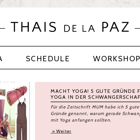
A
SCHEDULE
WORKSHO
We are all about to go
are the ones we have b
You have been telling the pe
That this is the eleventh hou
Now, you must go and tell t
That THIS is the hour,
And there are things to be c