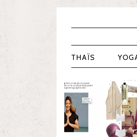
THAÏS
YOG