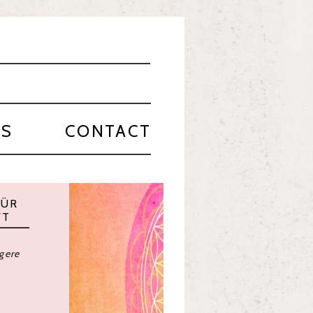
PS
CONTACT
 on a journey, We
een waiting for!
ople,
r.
he people,
onsidered.